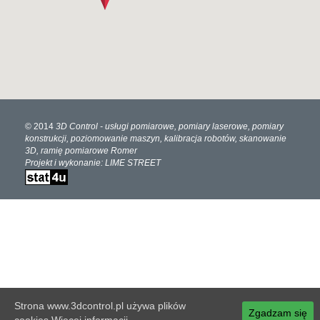
© 2014
3D Control
- usługi pomiarowe, pomiary laserowe, pomiary
konstrukcji, poziomowanie maszyn, kalibracja robotów, skanowanie
3D, ramię pomiarowe Romer
Projekt i wykonanie:
LIME STREET
Strona www.3dcontrol.pl używa plików
Zgadzam się