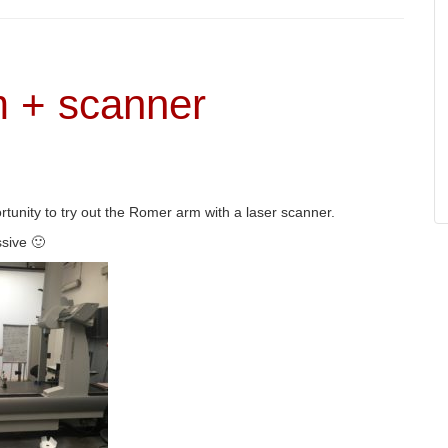
m + scanner
tunity to try out the Romer arm with
a laser scanner
.
ssive
🙂