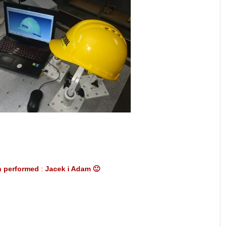
n
performed
:
Jacek i Adam 🙂