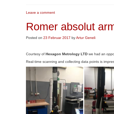
Leave a comment
Romer absolut ar
Posted on
23 Februar 2017
by
Artur Geneli
Courtesy of
Hexagon
Metrology
LTD
we had an oppor
Real-time scanning
and collecting data points
is impre