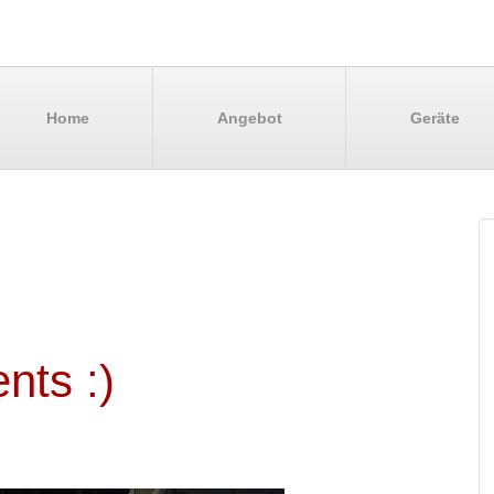
Home
Angebot
Geräte
nts :)