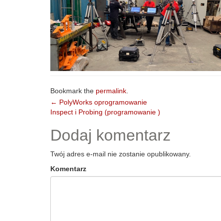
Bookmark the
permalink
.
Post
←
PolyWorks oprogramowanie
Inspect i Probing (programowanie )
navigation
Dodaj komentarz
Twój adres e-mail nie zostanie opublikowany.
Komentarz