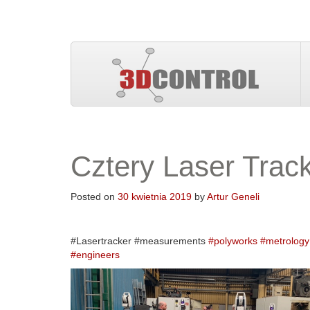
Cztery Laser Track
Posted on
30 kwietnia 2019
by
Artur Geneli
#Lasertracker #measurements
#
polyworks
#
metrology
#
engineers