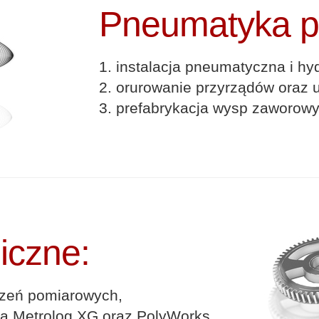
Pneumatyka p
1. instalacja pneumatyczna i hy
2. orurowanie przyrządów oraz 
3. prefabrykacja wysp zaworowych
iczne:
ądzeń pomiarowych,
ia Metrolog XG oraz PolyWorks,