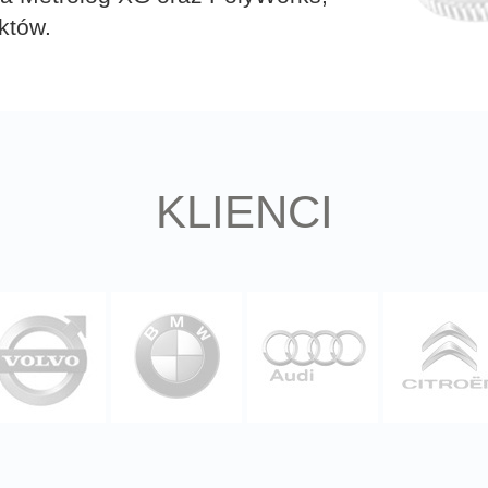
któw.
KLIENCI