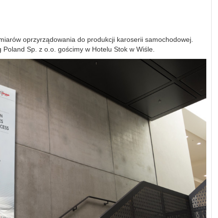
omiarów oprzyrządowania do produkcji karoserii samochodowej.
Poland Sp. z o.o. gościmy w Hotelu Stok w Wiśle.