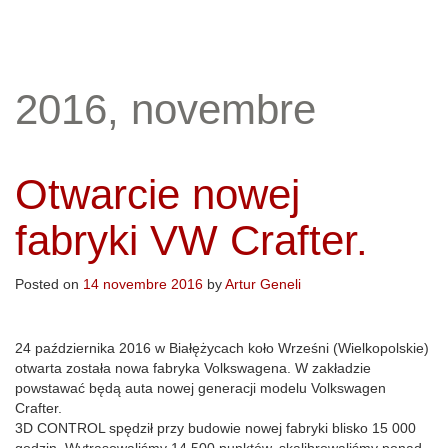
2016, novembre
Otwarcie nowej
fabryki VW Crafter.
Posted on
14 novembre 2016
by
Artur Geneli
24 października 2016 w Białężycach koło Wrześni (Wielkopolskie)
otwarta została nowa fabryka Volkswagena. W zakładzie
powstawać będą auta nowej generacji modelu Volkswagen
Crafter.
3D CONTROL spędził przy budowie nowej fabryki blisko 15 000
godzin. Wytrasowaliśmy 14 500 punktów, skalibrowaliśmy ponad