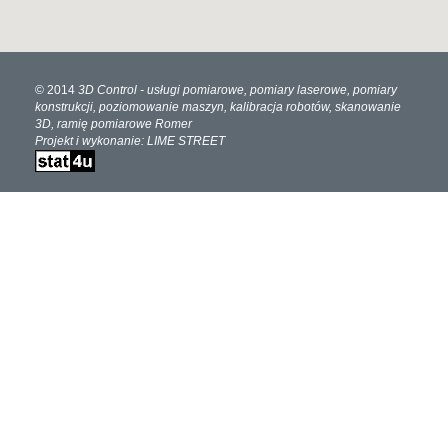
© 2014
3D Control
- usługi pomiarowe, pomiary laserowe, pomiary
konstrukcji, poziomowanie maszyn, kalibracja robotów, skanowanie
3D, ramię pomiarowe Romer
Projekt i wykonanie:
LIME STREET