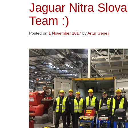
Jaguar Nitra Slov
Team :)
Posted on
1 November 2017
by
Artur Geneli