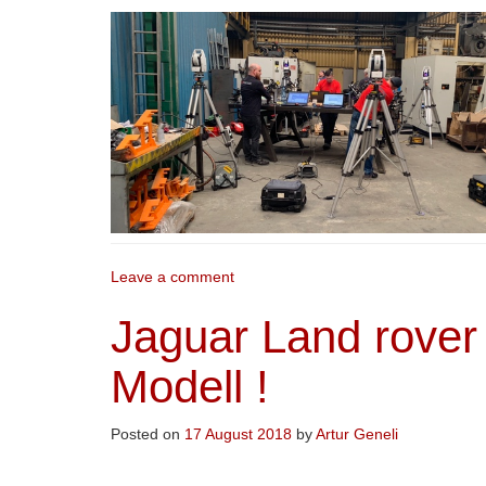
Leave a comment
Jaguar Land rover 
Modell !
Posted on
17 August 2018
by
Artur Geneli