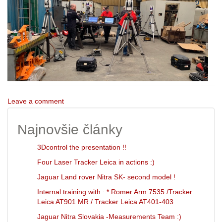
Leave a comment
Najnovšie články
3Dcontrol the presentation !!
Four Laser Tracker Leica in actions :)
Jaguar Land rover Nitra SK- second model !
Internal training with : * Romer Arm 7535 /Tracker
Leica AT901 MR / Tracker Leica AT401-403
Jaguar Nitra Slovakia -Measurements Team :)