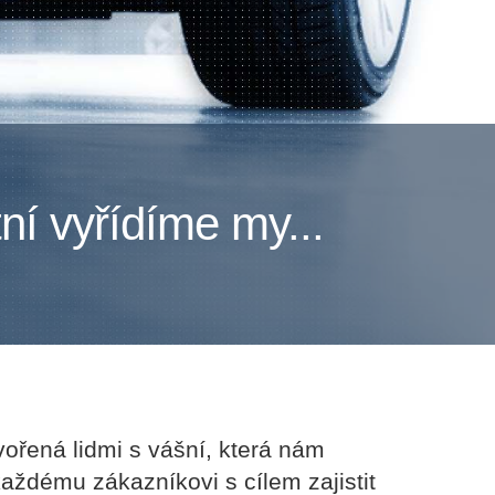
ní vyřídíme my...
vořená lidmi s vášní, která nám
aždému zákazníkovi s cílem zajistit