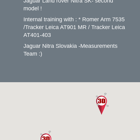
Jaguar Land rover Nitra SK- second
model !
Internal training with : * Romer Arm 7535
/Tracker Leica AT901 MR / Tracker Leica
AT401-403
Jaguar Nitra Slovakia -Measurements
Team :)