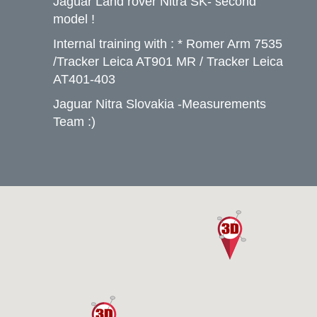
Jaguar Land rover Nitra SK- second
model !
Internal training with : * Romer Arm 7535
/Tracker Leica AT901 MR / Tracker Leica
AT401-403
Jaguar Nitra Slovakia -Measurements
Team :)